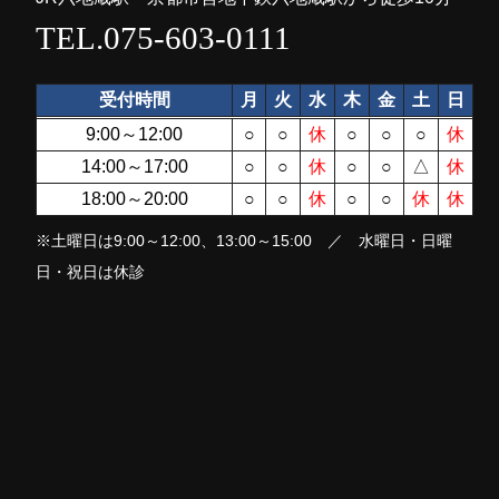
TEL.075-603-0111
受付時間
月
火
水
木
金
土
日
9:00～12:00
○
○
休
○
○
○
休
14:00～17:00
○
○
休
○
○
△
休
18:00～20:00
○
○
休
○
○
休
休
※土曜日は9:00～12:00、13:00～15:00 ／ 水曜日・日曜
日・祝日は休診