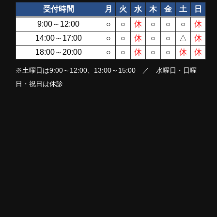
受付時間
月
火
水
木
金
土
日
9:00～12:00
○
○
休
○
○
○
休
14:00～17:00
○
○
休
○
○
△
休
18:00～20:00
○
○
休
○
○
休
休
※土曜日は9:00～12:00、13:00～15:00 ／ 水曜日・日曜
日・祝日は休診