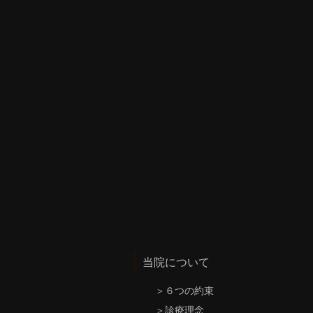
当院について
＞
６つの約束
＞
診療理念