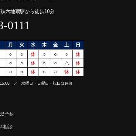
下鉄六地蔵駅から徒歩10分
3-0111
月
火
水
木
金
土
日
○
○
休
○
○
○
休
○
○
休
○
○
△
休
○
○
休
○
○
休
休
00～15:00 ／ 水曜日・日曜日・祝日は休診
EB予約
料相談