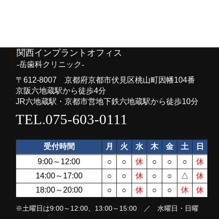
関西インプラントオフィス
-岳歯科クリニック-
〒612-8007 京都府京都市伏見区桃山町因幡104番
京阪六地蔵駅から徒歩4分
JR六地蔵駅・京都市営地下鉄六地蔵駅から徒歩10分
TEL.075-603-0111
受付時間
月
火
水
木
金
土
日
9:00～12:00
○
○
休
○
○
○
休
14:00～17:00
○
○
休
○
○
△
休
18:00～20:00
○
○
休
○
○
休
休
※土曜日は9:00～12:00、13:00～15:00 ／ 水曜日・日曜