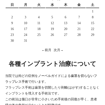
日
月
火
水
木
金
土
1
2
3
4
5
6
7
8
9
10
11
12
13
14
15
16
17
18
19
20
21
22
23
24
25
26
27
28
29
30
31
←前月
次月→
各種インプラント治療について
当院では殆どの症例を
ノーベルガイド
による
歯茎を切らないフ
ラップレス手術
で行います。
フラップレス手術は歯茎を切開したり剥離(はがす)することなく
インプラントを埋入する手術法です。
この術法は傷口が非常に小さいため手術後の回復が早く、患者
様の体の負担が少ないことが特徴です。