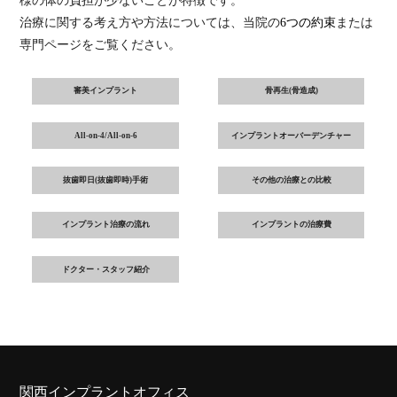
治療に関する考え方や方法については、当院の
6つの約束
または
専門ページをご覧ください。
審美インプラント
骨再生(骨造成)
All-on-4/All-on-6
インプラントオーバーデンチャー
抜歯即日(抜歯即時)手術
その他の治療との比較
インプラント治療の流れ
インプラントの治療費
ドクター・スタッフ紹介
関西インプラントオフィス