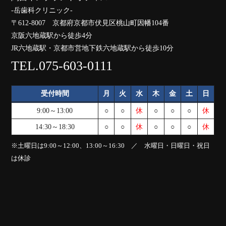
-岳歯科クリニック-
〒612-8007 京都府京都市伏見区桃山町因幡104番
京阪六地蔵駅から徒歩4分
JR六地蔵駅・京都市営地下鉄六地蔵駅から徒歩10分
TEL.075-603-0111
受付時間
月
火
水
木
金
土
日
9:00～13:00
○
○
休
○
○
○
休
14:30～18:30
○
○
休
○
○
○
休
※土曜日は9:00～12:00、13:00～16:30 ／ 水曜日・日曜日・祝日
は休診