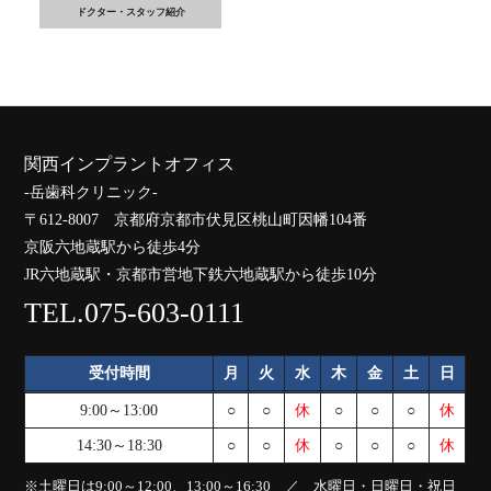
ドクター・スタッフ紹介
関西インプラントオフィス
-岳歯科クリニック-
〒612-8007 京都府京都市伏見区桃山町因幡104番
京阪六地蔵駅から徒歩4分
JR六地蔵駅・京都市営地下鉄六地蔵駅から徒歩10分
TEL.075-603-0111
受付時間
月
火
水
木
金
土
日
9:00～13:00
○
○
休
○
○
○
休
14:30～18:30
○
○
休
○
○
○
休
※土曜日は9:00～12:00、13:00～16:30 ／ 水曜日・日曜日・祝日