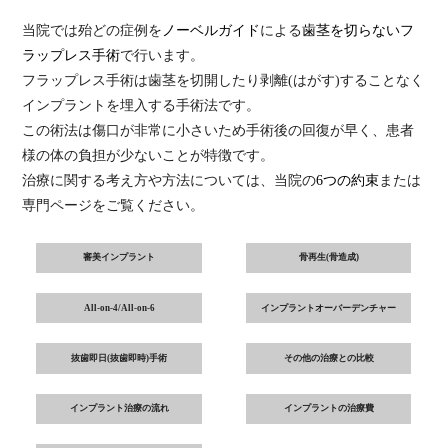
当院では殆どの症例を
ノーベルガイド
による
歯茎を切らないフ
ラップレス手術
で行います。
フラップレス手術は歯茎を切開したり剥離(はがす)することなく
インプラントを埋入する手術法です。
この術法は傷口が非常に小さいため手術後の回復が早く、患者
様の体の負担が少ないことが特徴です。
治療に関する考え方や方法については、当院の
6つの約束
または
専門ページをご覧ください。
審美インプラント
骨再生(骨造成)
All-on-4/All-on-6
インプラントオーバーデンチャー
抜歯即日(抜歯即時)手術
その他の治療との比較
インプラント治療の流れ
インプラントの治療費