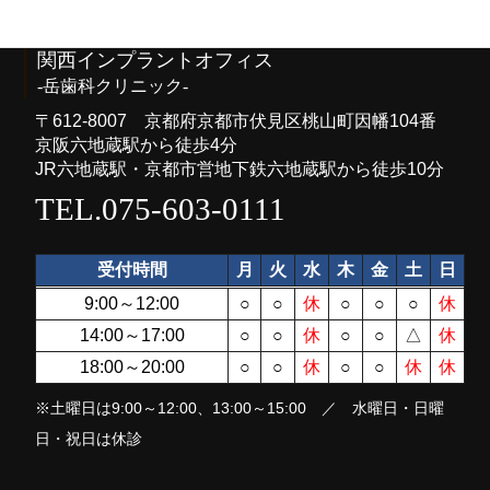
関西インプラントオフィス
-岳歯科クリニック-
〒612-8007 京都府京都市伏見区桃山町因幡104番
京阪六地蔵駅から徒歩4分
JR六地蔵駅・京都市営地下鉄六地蔵駅から徒歩10分
TEL.075-603-0111
受付時間
月
火
水
木
金
土
日
9:00～12:00
○
○
休
○
○
○
休
14:00～17:00
○
○
休
○
○
△
休
18:00～20:00
○
○
休
○
○
休
休
※土曜日は9:00～12:00、13:00～15:00 ／ 水曜日・日曜
日・祝日は休診